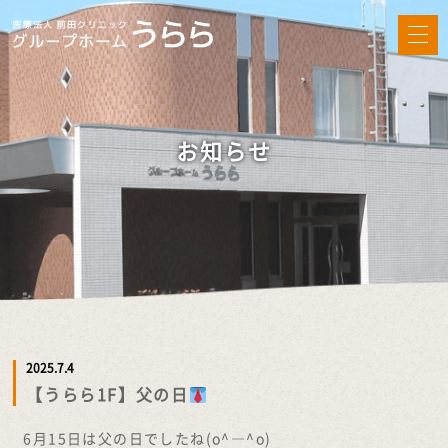
お知らせ
2025.7.4
【うらら1F】父の日
6月15日は父の日でしたね(o^―^o)