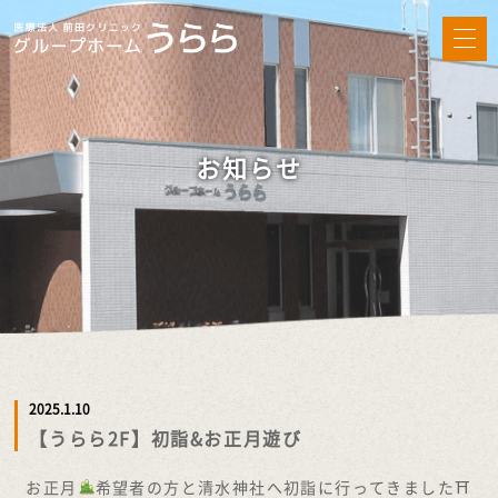
お知らせ
2025.1.10
【うらら2F】初詣&お正月遊び
お正月
希望者の方と清水神社へ初詣に行ってきました⛩